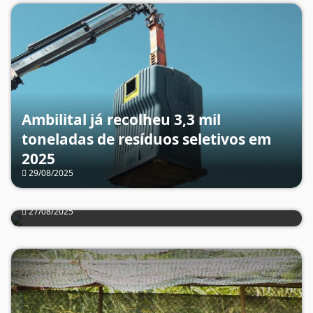
Ambilital já recolheu 3,3 mil
toneladas de resíduos seletivos em
25 anos da Reserva Natural das
2025
29/08/2025
Lagoas de Santo André e da Sancha
destacam importância da Cogestão
27/08/2025