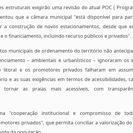
ões estruturais exigirão uma revisão do atual POC ( Progr
centou que a câmara municipal "está disponível para part
ir a construção de novos estacionamentos, desde que e
e o financiamento, incluindo recurso públicos e privados".
os municipais de ordenamento do território não antecip
nciamento – ambientais e urbanísticos – ignoraram os e
 o litoral e os promotores privados falharam em assu
io e as suas exigências em termos de acessibilidades, c
 tornar as praias mais acessíveis, com transparê
a "cooperação institucional e compromisso de tod
motores privados", que permita conciliar a valorização do 
 vida da população.