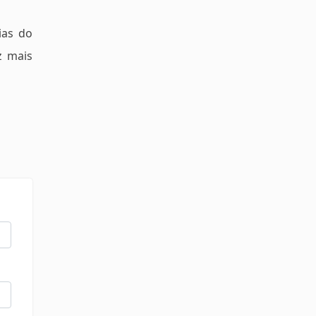
ias do
z mais