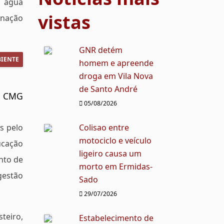
a água
vistas
inação
GNR detém
IENTE
homem e apreende
droga em Vila Nova
de Santo André
: CMG
05/08/2026
s pelo
Colisao entre
motociclo e veículo
ucação
ligeiro causa um
nto de
morto em Ermidas-
gestão
Sado
29/07/2026
teiro,
Estabelecimento de