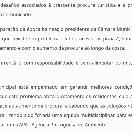
 desafios associados à crescente procura turística e à p
 em comunicado.
eparação da época balnear, o presidente da Câmara Munici
u que "existe um problema real no acesso às praias", sob
onamento e com o aumento da procura ao longo da costa.
nfrentá-lo com responsabilidade e sem alimentar os mit
unicipal está empenhado em garantir melhores condiç
 que este problema afeta diretamente os residentes, cujo 
o face ao aumento da procura, e sabendo que as soluções n
, tendo sido "criada uma equipa multidisciplinar para e
reta com a APA - Agência Portuguesa do Ambiente".