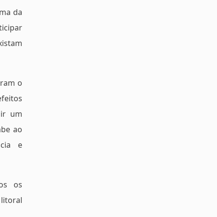
ama da
icipar
xistam
aram o
feitos
mir um
abe ao
ncia e
os os
litoral