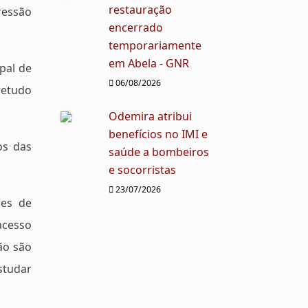
restauração
ressão
encerrado
temporariamente
em Abela - GNR
pal de
06/08/2026
retudo
Odemira atribui
benefícios no IMI e
os das
saúde a bombeiros
e socorristas
23/07/2026
ões de
acesso
ão são
studar