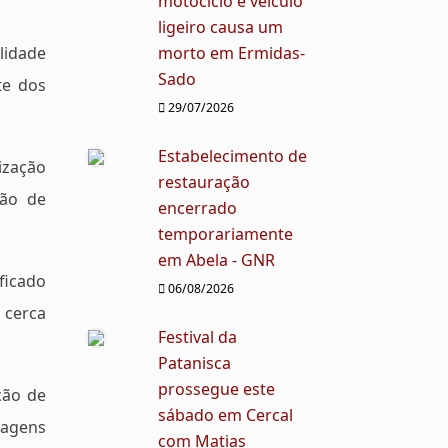
motociclo e veículo
ligeiro causa um
lidade
morto em Ermidas-
Sado
te dos
29/07/2026
Estabelecimento de
ização
restauração
ção de
encerrado
temporariamente
em Abela - GNR
icado
06/08/2026
 cerca
Festival da
Patanisca
prossegue este
ção de
sábado em Cercal
lagens
com Matias