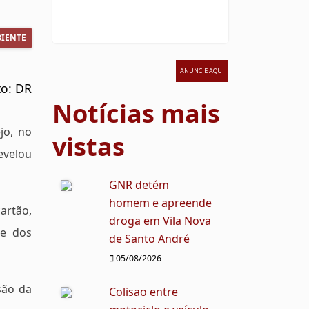
IENTE
ANUNCIE AQUI
to: DR
Notícias mais
jo, no
vistas
revelou
GNR detém
homem e apreende
artão,
droga em Vila Nova
 e dos
de Santo André
05/08/2026
são da
Colisao entre