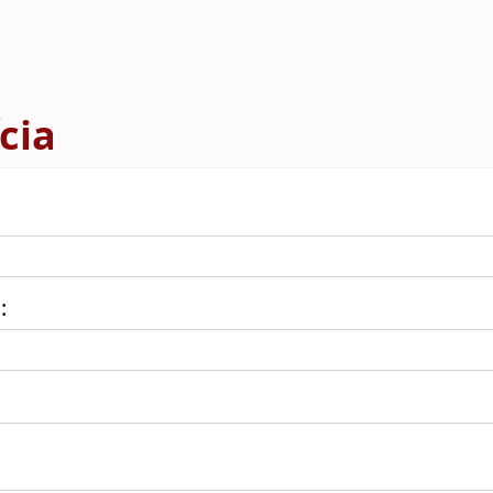
cia
: