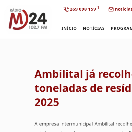
1
269 098 159
noticia
INÍCIO
NOTÍCIAS
PROGRA
Ambilital já recolh
toneladas de resíd
2025
A empresa intermunicipal Ambilital recolhe