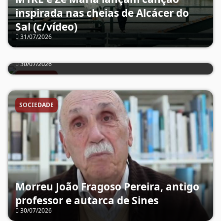
inspirada nas cheias de Alcácer do
Sal (c/vídeo)
31/07/2026
Jovem resgatado após queda de
arriba em praia de Odemira
30/07/2026
SOCIEDADE
SOCIEDADE
Morreu João Fragoso Pereira, antigo
Governo cria comissão para
professor e autarca de Sines
30/07/2026
renegociar concessão do Terminal