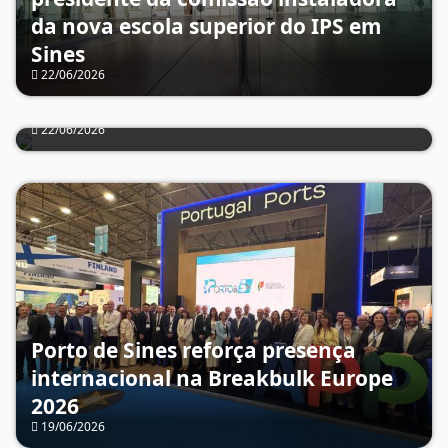
da nova escola superior do IPS em
Sines
22/06/2026
PIMEL regressa com o mote “Gente
que Resiste” e destaque para o mel
22/06/2026
Porto de Sines reforça presença
internacional na Breakbulk Europe
Julinho KSD, Bandalusa e Sara
2026
19/06/2026
Correia atuam na PIMEL em Alcácer